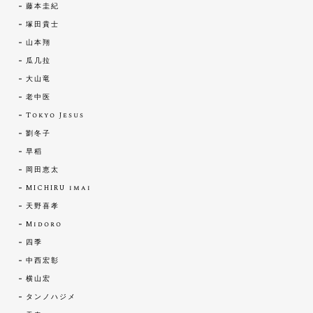
藤本圭紀
塚田貴士
山本翔
瓜几拉
大山竜
老中医
Tokyo Jesus
劉冬子
早稻
岡田恵太
MICHIRU imai
天野喜孝
Midoro
四季
中西宏彰
横山宏
タンノハジメ