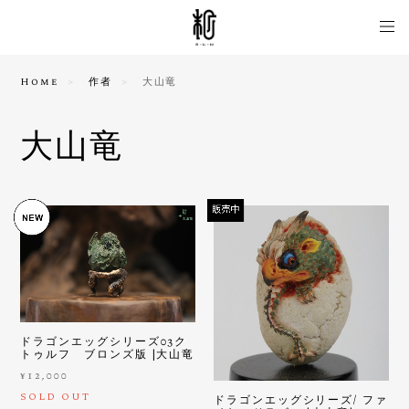
Home
作者
大山竜
大山竜
ドラゴンエッグシリーズ03ク
トゥルフ ブロンズ版 |大山竜
¥12,000
SOLD OUT
ドラゴンエッグシリーズ/ ファ