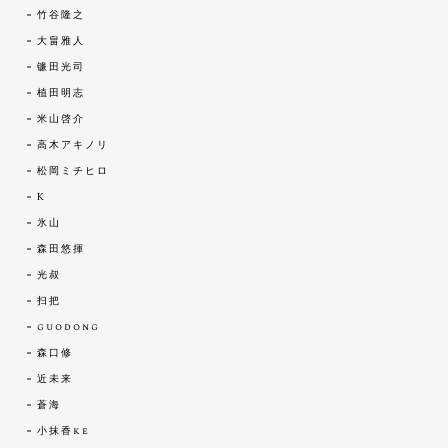
竹谷隆之
大畠雅人
镰田光司
植田明志
米山啓介
高木アキノリ
松岡ミチヒロ
K
氷山
森田悠揮
光叔
扫把
guodong
森口修
近未来
蒼海
小抹香ke