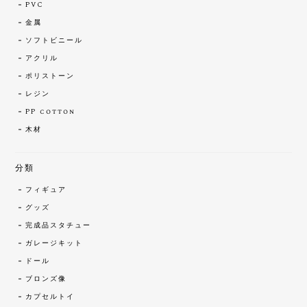
PVC
金属
ソフトビニール
アクリル
ポリストーン
レジン
PP cotton
木材
分類
フィギュア
グッズ
完成品スタチュー
ガレージキット
ドール
ブロンズ像
カプセルトイ