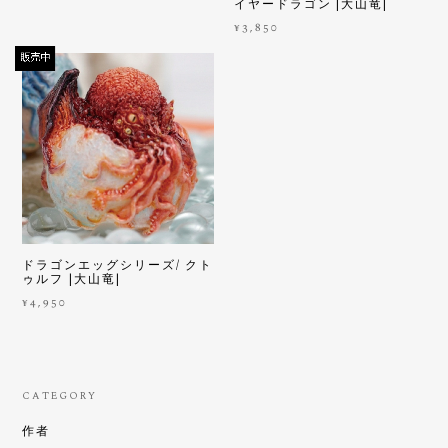
イヤードラゴン |大山竜|
¥3,850
ドラゴンエッグシリーズ/ クト
ゥルフ |大山竜|
¥4,950
CATEGORY
作者