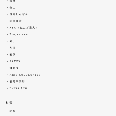
天奇
樹山
竹内しんぜん
雨宮慶太
RYO（ねんど星人）
Binjie.lee
老于
凡仔
安琪
SAZEN
哲司令
Aris Kolokontes
石野平四郎
Entei Ryu
材質
樹脂