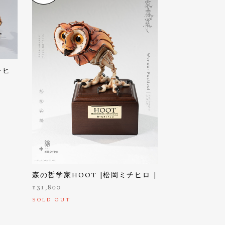
チヒ
森の哲学家HOOT |松岡ミチヒロ |
¥31,800
SOLD OUT