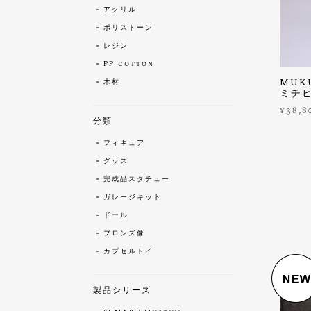
アクリル
ポリストーン
レジン
PP cotton
MUK
木材
ミチヒ
¥38,8
分類
フィギュア
グッズ
完成品スタチュー
ガレージキット
ドール
ブロンズ像
カプセルトイ
製品シリーズ