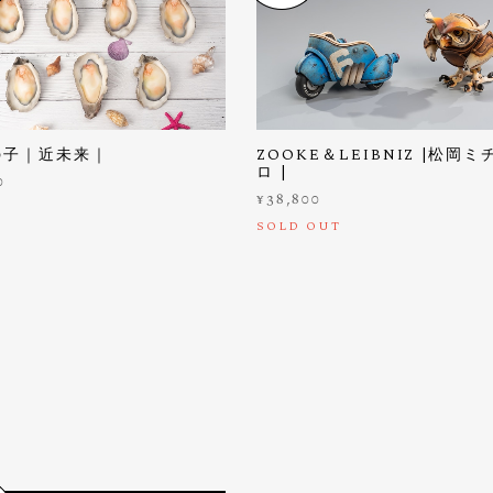
の子｜近未来｜
ZOOKE＆LEIBNIZ |松岡ミ
ロ |
0
¥38,800
SOLD OUT