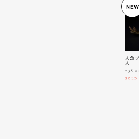
人魚ブ
人
¥38,0
SOLD