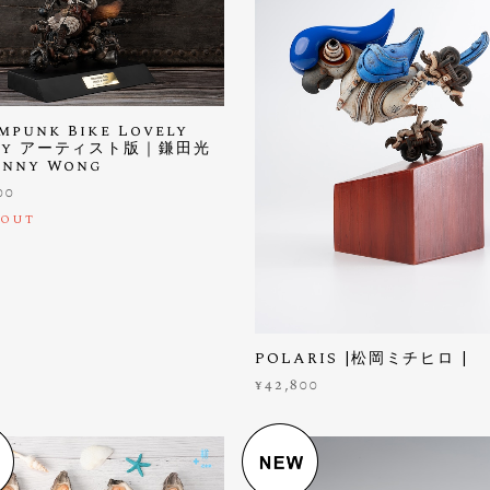
mpunk Bike Lovely
ly アーティスト版｜鎌田光
enny Wong
00
 OUT
POLARIS |松岡ミチヒロ |
¥42,800