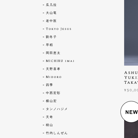
瓜几拉
大山竜
老中医
Tokyo Jesus
劉冬子
早稻
岡田恵太
MICHIRU imai
天野喜孝
Ashu
Yuki
Midoro
Taka
四季
¥50,0
中西宏彰
横山宏
タンノハジメ
天奇
樹山
竹内しんぜん