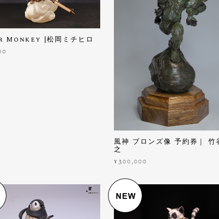
er Monkey |松岡ミチヒロ
00
風神 ブロンズ像 予約券｜ 竹
之
¥300,000