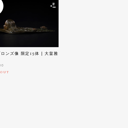
ロンズ像 限定15体 | 大畠雅
00
 OUT