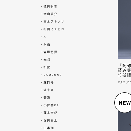
植田明志
米山啓介
高木アキノリ
松岡ミチヒロ
K
氷山
森田悠揮
光叔
『阿
扫把
済み完
竹谷
guodong
¥30,0
森口修
近未来
蒼海
小抹香ke
藤本圭紀
塚田貴士
山本翔