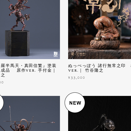
修羅半馬天・真田信繁』塗装
ぬっぺっぽう 諸行無常之印
成品 原作ver. 手付金｜
ver.｜ 竹谷隆之
隆之
¥33,000
00