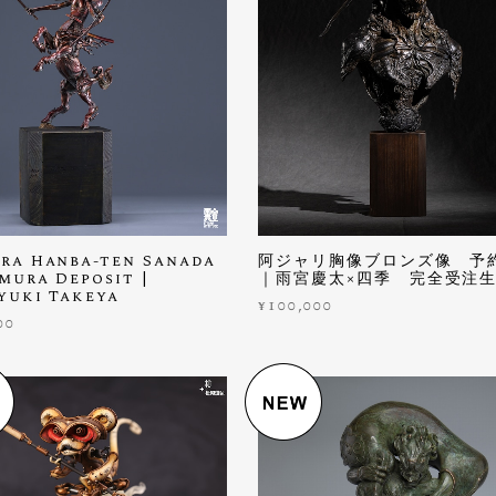
ra Hanba-ten Sanada
阿ジャリ胸像ブロンズ像 予
mura Deposit |
｜雨宮慶太×四季 完全受注
yuki Takeya
¥100,000
00