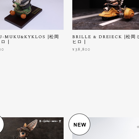
U-MUKU&KYKLOS |松岡
BRILLE & DREIECK |松
ロ |
ヒロ |
00
¥38,800