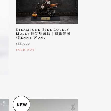
Steampunk Bike Lovely
Molly 限定収蔵版｜鎌田光司
×Kenny Wong
¥88,000
SOLD OUT