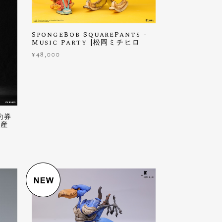
SpongeBob SquarePants -
Music Party |松岡ミチヒロ
¥48,000
約券
生産