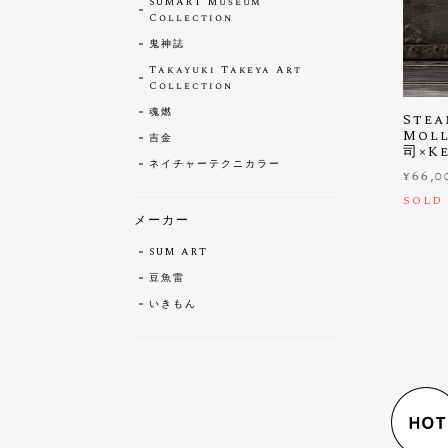
SUMART Museum
Collection
鬼神誌
Takayuki Takeya Art
Collection
魂燃
Stea
Mol
吉金
司×K
ネイチャーテクニカラー
¥66,0
SOLD
メーカー
SUM ART
豆魚雷
いきもん