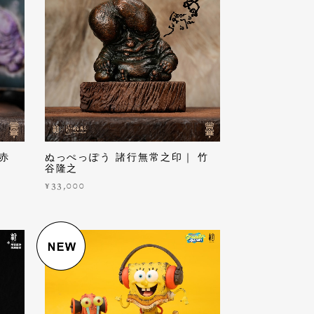
 赤
ぬっぺっぽう 諸行無常之印｜ 竹
谷隆之
¥33,000