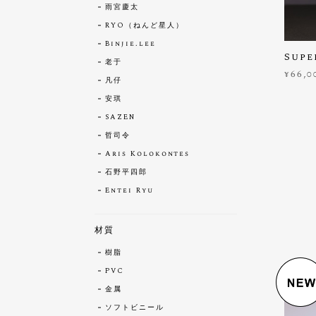
雨宮慶太
RYO（ねんど星人）
Binjie.lee
Sup
老于
¥66,0
凡仔
安琪
SAZEN
哲司令
Aris Kolokontes
石野平四郎
Entei Ryu
材質
樹脂
PVC
金属
ソフトビニール