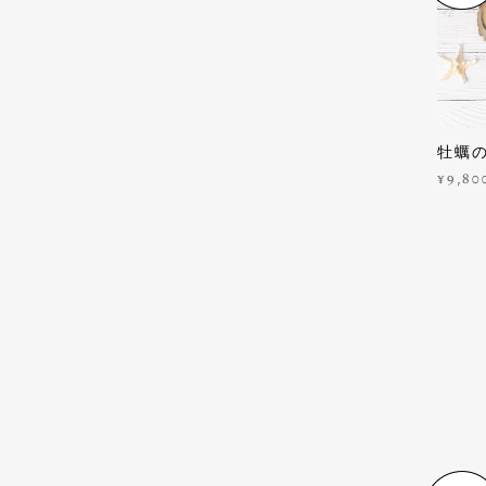
牡蠣
¥9,80