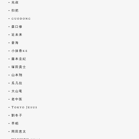
光叔
扫把
guodong
森口修
近未来
蒼海
小抹香ke
藤本圭紀
塚田貴士
山本翔
瓜几拉
大山竜
老中医
Tokyo Jesus
劉冬子
早稻
岡田恵太