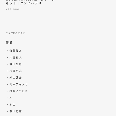
キット｜タンノハジメ
¥22,000
CATEGORY
作者
竹谷隆之
大畠雅人
镰田光司
植田明志
米山啓介
高木アキノリ
松岡ミチヒロ
K
氷山
森田悠揮