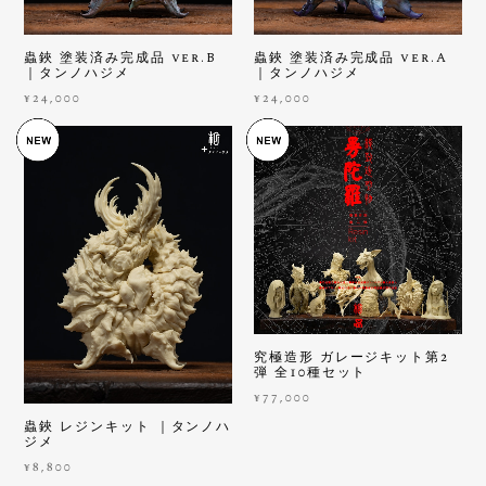
蟲鋏 塗装済み完成品 ver.B
蟲鋏 塗装済み完成品 ver.A
｜タンノハジメ
｜タンノハジメ
¥24,000
¥24,000
究極造形 ガレージキット第2
弾 全10種セット
¥77,000
蟲鋏 レジンキット ｜タンノハ
ジメ
¥8,800