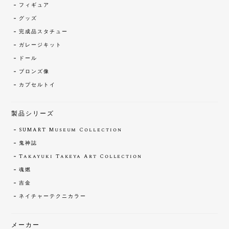
フィギュア
グッズ
完成品スタチュー
ガレージキット
ドール
ブロンズ像
カプセルトイ
製品シリーズ
SUMART Museum Collection
鬼神誌
Takayuki Takeya Art Collection
魂燃
吉金
ネイチャーテクニカラー
メーカー