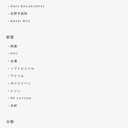
Aris Kolokontes
石野平四郎
Entei Ryu
材質
樹脂
PVC
金属
ソフトビニール
アクリル
ポリストーン
レジン
PP cotton
木材
分類