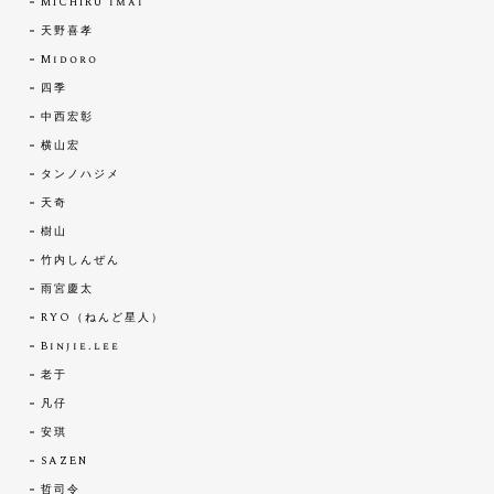
MICHIRU imai
天野喜孝
Midoro
四季
中西宏彰
横山宏
タンノハジメ
天奇
樹山
竹内しんぜん
雨宮慶太
RYO（ねんど星人）
Binjie.lee
老于
凡仔
安琪
SAZEN
哲司令