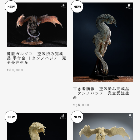
魔龍ガルグユ 塗装済み完成
品 手付金 ｜タンノハジメ 完
全受注生産
¥60,000
古き者胸像 塗装済み完成品
｜タンノハジメ 完全受注生
産
¥38,000