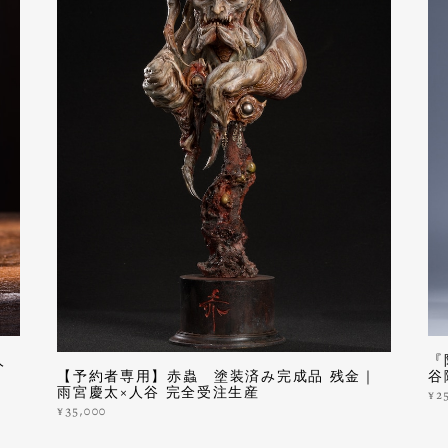
人
『
【予約者専用】赤蟲 塗装済み完成品 残金｜
谷
雨宮慶太×人谷 完全受注生産
¥2
¥35,000