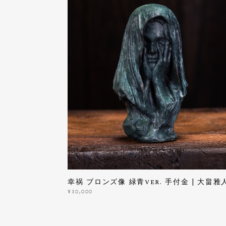
幸祸 ブロンズ像 緑青ver. 手付金 | 大畠雅
¥10,000