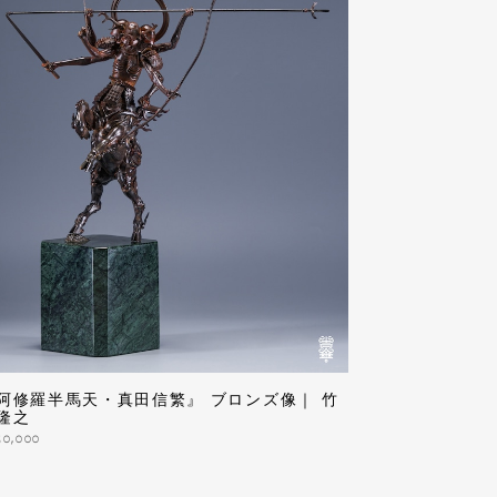
阿修羅半馬天・真田信繁』 ブロンズ像｜ 竹
隆之
50,000