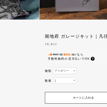
闹地府 ガレージキット｜
¥8,800
なら
手数料無料の
翌月払いでOK
種類
数量
カートに入れる