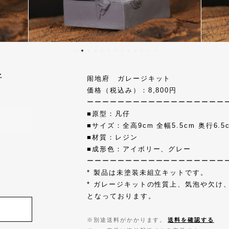
凡仔
闹地府 ガレージキット
価格（税込み）：8,800円
ーーーーーーーーーーーーーーーーーー
■原型：凡仔
■サイズ：全高9cm 全幅5.5cm 奥行6.5
■材質：レジン
■成形色：アイボリー、グレー
ーーーーーーーーーーーーーーーーーー
* 製品は未塗装未組立キットです。
* ガレージキットの性質上、気泡や欠け
となっております。
※別途送料がかかります。
送料を確認する