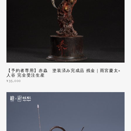
【予約者専用】赤蟲 塗装済み完成品 残金｜雨宮慶太×
人谷 完全受注生産
¥35,000