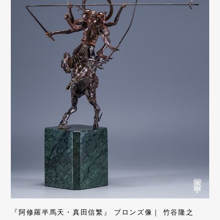
『阿修羅半馬天・真田信繁』 ブロンズ像｜ 竹谷隆之