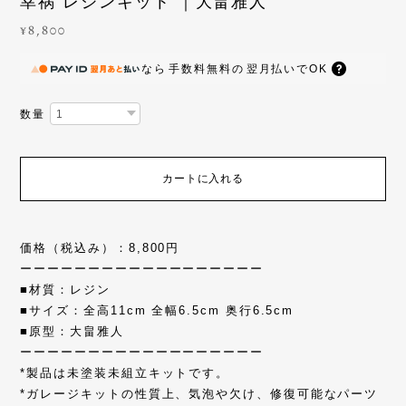
幸祸 レジンキット ｜大畠雅人
¥8,800
なら
手数料無料の
翌月払いでOK
数量
カートに入れる
価格（税込み）：8,800円
ーーーーーーーーーーーーーーーーーー
■材質：レジン
■サイズ：全高11cm 全幅6.5cm 奥行6.5cm
■原型：大畠雅人
ーーーーーーーーーーーーーーーーーー
*製品は未塗装未組立キットです。
*ガレージキットの性質上、気泡や欠け、修復可能なパーツ