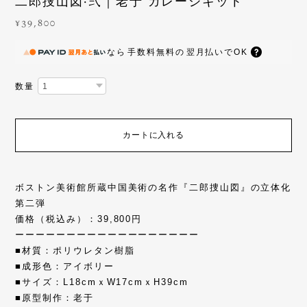
二郎捜山図·弐｜老于 ガレージキット
¥39,800
なら
手数料無料の
翌月払いでOK
数量
カートに入れる
ボストン美術館所蔵中国美術の名作『二郎捜山図』の立体化
第二弾
価格（税込み）：39,800円
ーーーーーーーーーーーーーーーーーー
■材質：ポリウレタン樹脂
■成形色：アイボリー
■サイズ：L18cmｘW17cmｘH39cm
■原型制作：老于