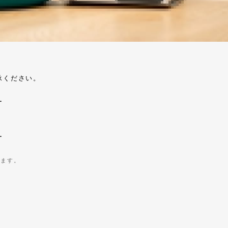
承ください。
ー
ー
きます。