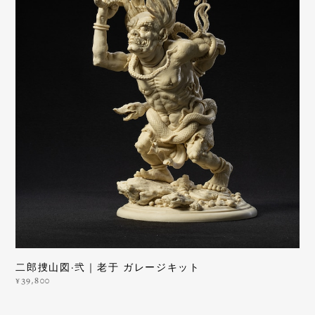
二郎捜山図·弐｜老于 ガレージキット
¥39,800