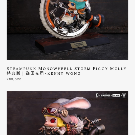
Steampunk Monowheell Storm Piggy Molly
特典版｜鎌田光司×Kenny Wong
¥88,000