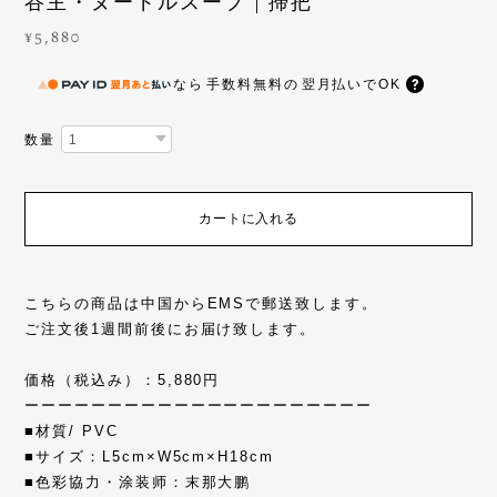
谷主・ヌードルスープ | 掃把
¥5,880
なら
手数料無料の
翌月払いでOK
数量
カートに入れる
こちらの商品は中国からEMSで郵送致します。
ご注文後1週間前後にお届け致します。
価格（税込み）：5,880円
ーーーーーーーーーーーーーーーーーーーーー
■材質/ PVC
■サイズ：L5cm×W5cm×H18cm
■色彩協力・涂装师：末那大鹏