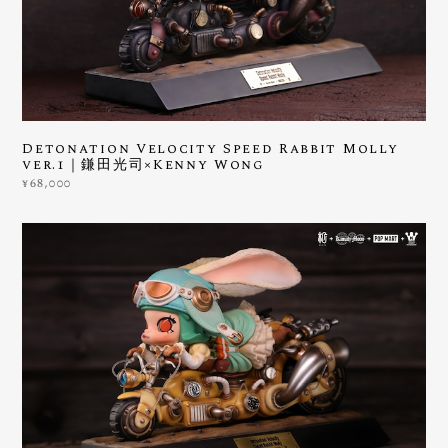
Detonation Velocity Speed Rabbit Molly
ver.1｜鎌田光司×Kenny Wong
¥68,000