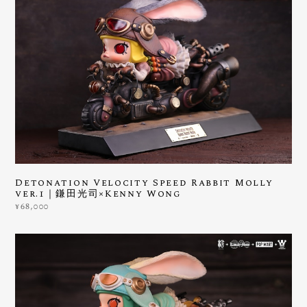
Detonation Velocity Speed Rabbit Molly
ver.1｜鎌田光司×Kenny Wong
¥68,000