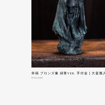
幸祸 ブロンズ像 緑青ver. 手付金 | 大畠雅
¥10,000