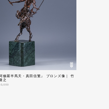
阿修羅半馬天・真田信繁』 ブロンズ像｜ 竹
隆之
50,000