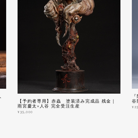
人
『
【予約者専用】赤蟲 塗装済み完成品 残金｜
谷
雨宮慶太×人谷 完全受注生産
¥2
¥35,000