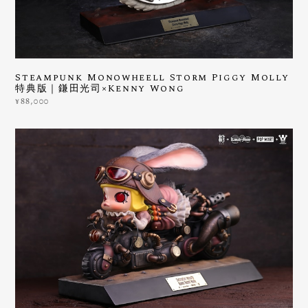
Steampunk Monowheell Storm Piggy Molly
特典版｜鎌田光司×Kenny Wong
¥88,000