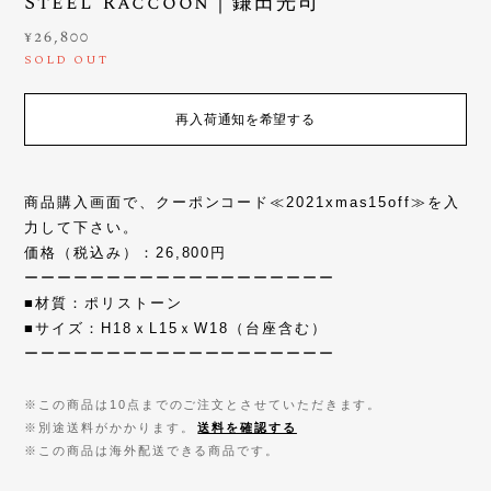
Steel Raccoon｜鎌田光司
¥26,800
SOLD OUT
再入荷通知を希望する
商品購入画面で、クーポンコード≪2021xmas15off≫を入
力して下さい。
価格（税込み）：26,800円
ーーーーーーーーーーーーーーーーーーー
■材質：ポリストーン
■サイズ：H18ｘL15ｘW18（台座含む）
ーーーーーーーーーーーーーーーーーーー
※この商品は10点までのご注文とさせていただきます。
※別途送料がかかります。
送料を確認する
※この商品は海外配送できる商品です。