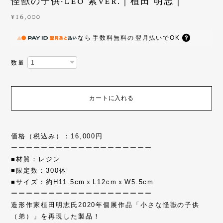
怪獣の子供·leo 紫ver.｜植田 明志｜
¥16,000
なら
手数料無料の
翌月払いでOK
数量
カートに入れる
価格（税込み）：16,000円
ーーーーーーーーーーーーーーーーーーー
■材質：レジン
■限定数：300体
■サイズ：約H11.5cmｘL12cmｘW5.5cm
ーーーーーーーーーーーーーーーーーーー
造形作家植田明志氏2020年個展作品「小さな怪獣の子供
（弟）」を再現した製品！