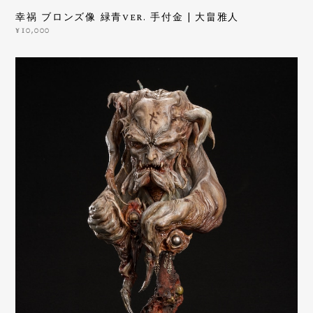
幸祸 ブロンズ像 緑青ver. 手付金 | 大畠雅人
¥10,000