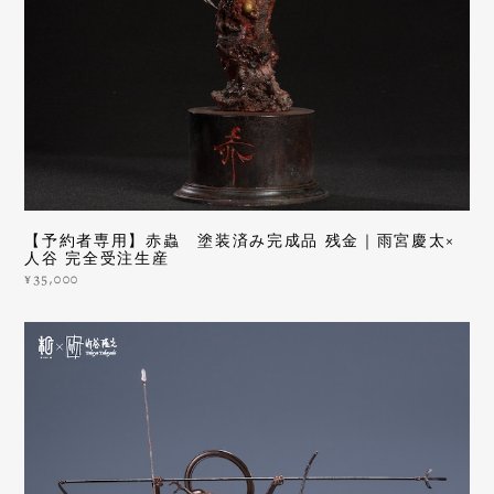
【予約者専用】赤蟲 塗装済み完成品 残金｜雨宮慶太×
人谷 完全受注生産
¥35,000