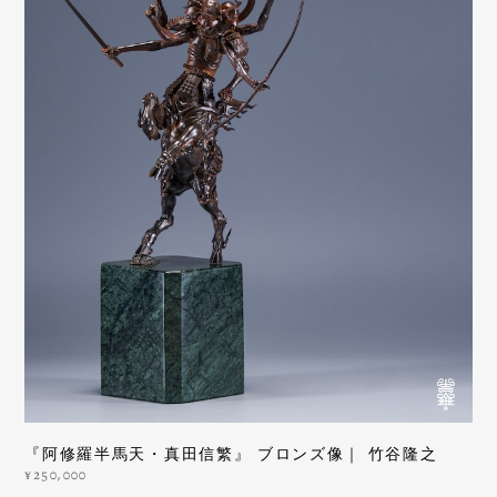
『阿修羅半馬天・真田信繁』 ブロンズ像｜ 竹谷隆之
¥250,000