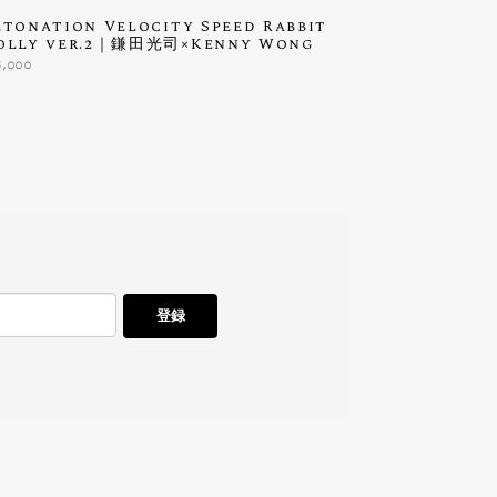
tonation Velocity Speed Rabbit
olly ver.2｜鎌田光司×Kenny Wong
8,000
登録