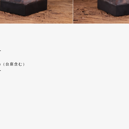
ー
5cm（台座含む）
ー