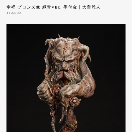
幸祸 ブロンズ像 緑青ver. 手付金 | 大畠雅人
¥10,000