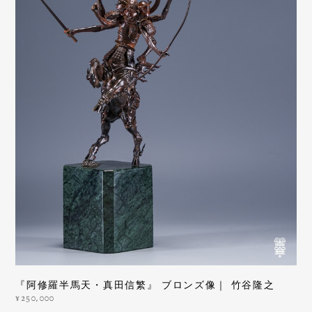
『阿修羅半馬天・真田信繁』 ブロンズ像｜ 竹谷隆之
¥250,000