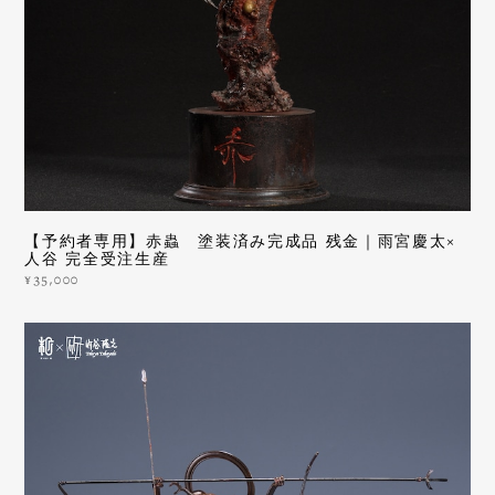
【予約者専用】赤蟲 塗装済み完成品 残金｜雨宮慶太×
人谷 完全受注生産
¥35,000