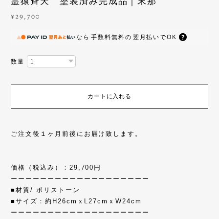
霊猿斉天 塗装済み完成品｜末那
¥29,700
なら
手数料無料の
翌月払いでOK
数量
カートに入れる
ご注文後１ヶ月前後にお届け致します。
価格（税込み）：29,700円
ーーーーーーーーーーーーーーーーーーー
■材質/ ポリストーン
■サイズ：約H26cmｘL27cmｘW24cm
ーーーーーーーーーーーーーーーーーーー