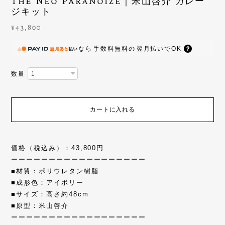
The Neo ParaNoize｜米山啓介 ガレー
ジキット
¥43,800
なら
手数料無料の
翌月払いでOK
数量
カートに入れる
価格（税込み）：43,800円
ーーーーーーーーーーーーーーーーーー
■材質：ポリウレタン樹脂
■成形色：アイボリー
■サイズ：高さ約48cm
■原型：米山啓介
ーーーーーーーーーーーーーーーーーー