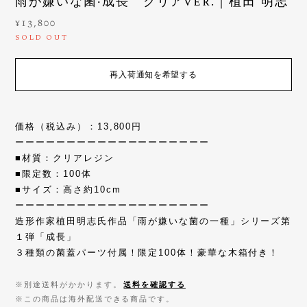
雨が嫌いな菌·成長 クリアver.｜植田 明志
¥13,800
SOLD OUT
再入荷通知を希望する
価格（税込み）：13,800円
ーーーーーーーーーーーーーーーーーーー
■材質：クリアレジン
■限定数：100体
■サイズ：高さ約10cm
ーーーーーーーーーーーーーーーーーーー
造形作家植田明志氏作品「雨が嫌いな菌の一種」シリーズ第
１弾「成長」
３種類の菌蓋パーツ付属！限定100体！豪華な木箱付き！
※別途送料がかかります。
送料を確認する
※この商品は海外配送できる商品です。