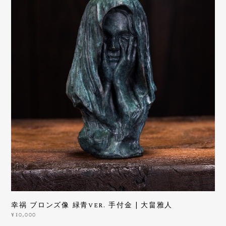
幸祸 ブロンズ像 緑青ver. 手付金 | 大畠雅人
¥10,000