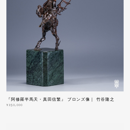
『阿修羅半馬天・真田信繁』 ブロンズ像｜ 竹谷隆之
¥250,000