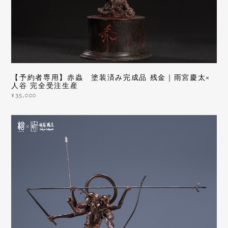
【予約者専用】赤蟲 塗装済み完成品 残金｜雨宮慶太×
人谷 完全受注生産
¥35,000