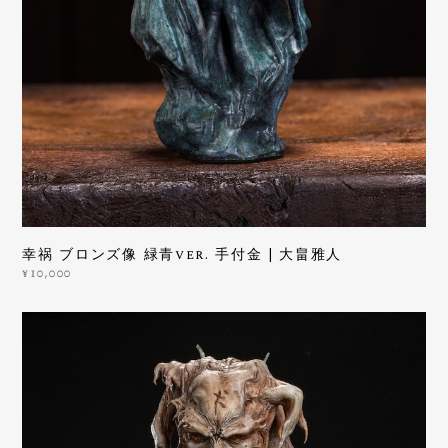
幸祸 ブロンズ像 緑青ver. 手付金 | 大畠雅人
¥10,000