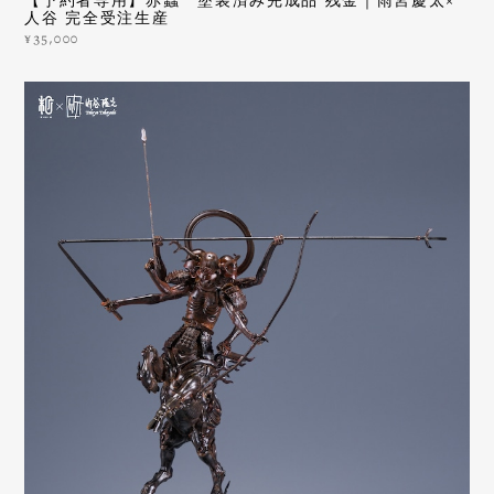
【予約者専用】赤蟲 塗装済み完成品 残金｜雨宮慶太×
人谷 完全受注生産
¥35,000