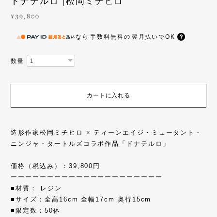
ドナテルロ |松岡ミチヒロ
¥39,800
なら
手数料無料の
翌月払いでOK
数量
カートに入れる
造形作家松岡ミチヒロ × ティーンエイジ・ミュータント・
ニンジャ・タートルズコラボ作品「ドナテルロ」
価格（税込み）：39,800円
ーーーーーーーーーーーーーーーーーーーーー
■材質： レジン
■サイズ：全高16cm 全幅17cm 奥行15cm
■限定数：50体