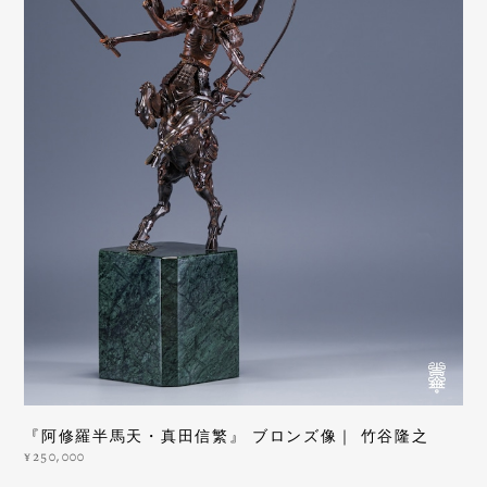
『阿修羅半馬天・真田信繁』 ブロンズ像｜ 竹谷隆之
¥250,000