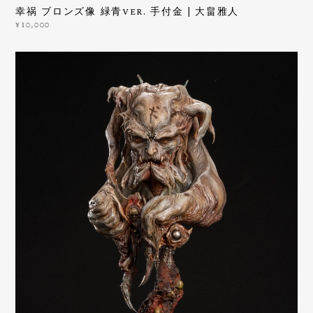
幸祸 ブロンズ像 緑青ver. 手付金 | 大畠雅人
¥10,000