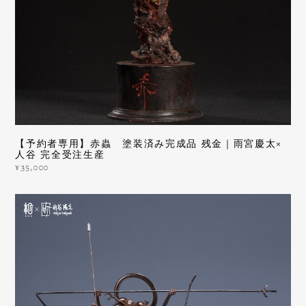
【予約者専用】赤蟲 塗装済み完成品 残金｜雨宮慶太×
人谷 完全受注生産
¥35,000