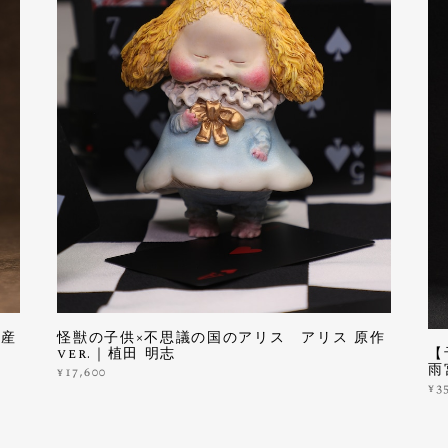
生産
怪獣の子供×不思議の国のアリス アリス 原作
【
ver.｜植田 明志
雨
¥17,600
¥3