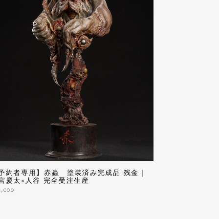
予約者専用】赤蟲 塗装済み完成品 残金｜
宮慶太×人谷 完全受注生産
5,000