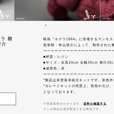
ラ 雛
映画『ネズラ1964』に登場するマンモ
啓介
造形師・米山啓介によって、制作された
ーーーーーーーーーーーーーーーーーー
■材質：レジン
■サイズ：全高24cm 全幅36cm 奥行19
■成形色：赤
ーーーーーーーーーーーーーーーーーー
*製品は未塗装未組立キットです。彩色
*ガレージキットの性質上、気泡や欠け
となっております。
※別途送料がかかります。
送料を確認する
※この商品は海外配送できる商品です。