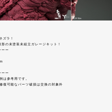
スネズラ！
雛形の未塗装未組立ガレージキット！
ーーー
cm
ーーー
作例は参考用です。
、修復可能なパーツ破損は交換の対象外