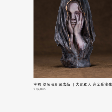
幸禍 塗装済み完成品 ｜大畠雅人 完全受注
¥19,800