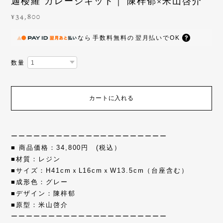
迦楼羅 ガレージキット｜ 陳梓郁×米山啓介
¥34,800
なら
手数料無料の
翌月払いでOK
数量
カートに入れる
ーーーーーーーーーーーーーーーーーーーーー
■ 商品価格：34,800円 (税込）
■材質：レジン
■サイズ：H41cmｘL16cmｘW13.5cm（台座含む）
■成形色：グレー
■デザイン：陳梓郁
■原型：米山啓介
ーーーーーーーーーーーーーーーーーーーーー