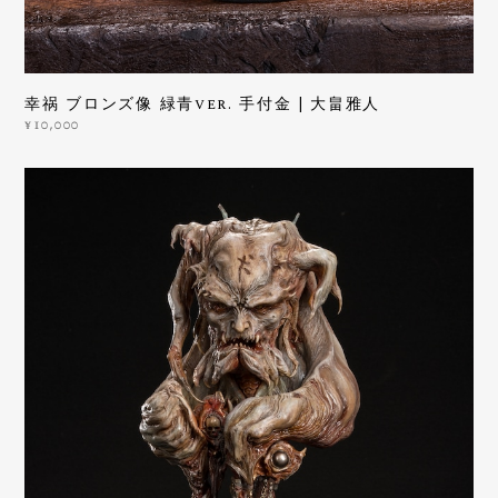
幸祸 ブロンズ像 緑青ver. 手付金 | 大畠雅人
¥10,000