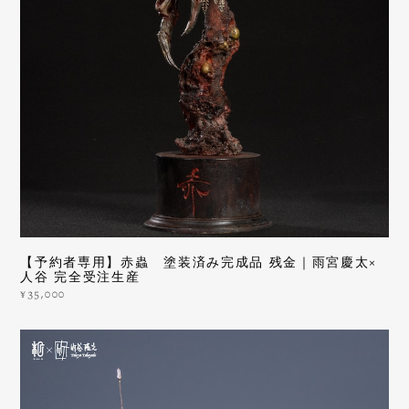
【予約者専用】赤蟲 塗装済み完成品 残金｜雨宮慶太×
人谷 完全受注生産
¥35,000