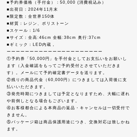
■予約券価格（手付金）：50,000 (消費税込み）
■出荷日：2024年11月末
■限定数：全世界150体
■材質：レジン、ポリストーン
■スケール：1/6
■サイズ：全高:46cm 全幅:38cm 奥行:37cm
■ギミック：LED内蔵，
ーーーーーーーーーーーーーーーーーーーーー
①予約券「50,000円」を手付金としてお支払いをお願いし
ます（入金確認をもってご予約受付とさせていただきま
す）。メールにて予約確定書データを送ります。
②残りの商品代金（60,000円）につきましては入荷後に支
払いいただきます。
③発売時期につきましては予定となりますため、大幅に遅れ
や前倒しとなる場合もございます。
④お客様都合による本商品の返品・キャンセルは一切受付で
きません。
⑤パッケージ箱は商品保護用途につき、交換対応は致しかね
ます。