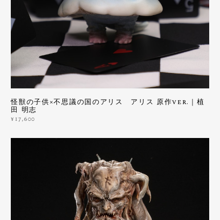
怪獣の子供×不思議の国のアリス アリス 原作ver.｜植
田 明志
¥17,600