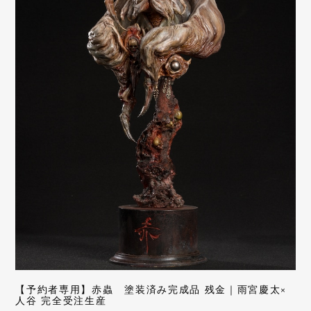
【予約者専用】赤蟲 塗装済み完成品 残金｜雨宮慶太×
人谷 完全受注生産