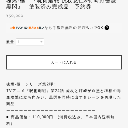
魂燃·極 『呪術廻戦 虎杖悠仁&钉崎野蔷薇
黒閃』 塗装済み完成品 予約券
¥50,000
なら
手数料無料の
翌月払いでOK
数量
カートに入れる
魂燃·極 シリーズ第2弾！
TVアニメ『呪術廻戦』第24話 虎杖と釘崎が血塗と壊相の毒
血攻撃に立ち向かい、黒閃を同時に出す名シーンを再現した
商品
ーーーーーーーーーーーーーーーーーーーーー
■ 商品価格：110,000円 (消費税込み、日本国内送料無
料）