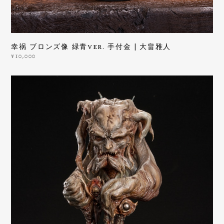
幸祸 ブロンズ像 緑青ver. 手付金 | 大畠雅人
¥10,000