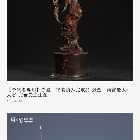
【予約者専用】赤蟲 塗装済み完成品 残金｜雨宮慶太×
人谷 完全受注生産
¥35,000